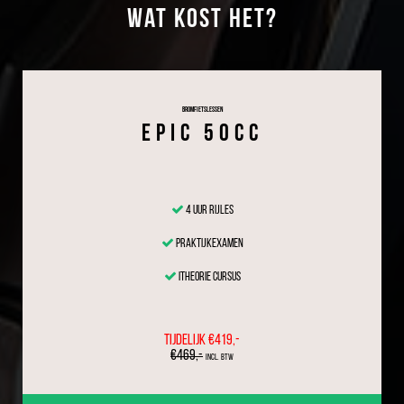
Wat kost het?
Bromfietslessen
EPIC 50cc
4 uur rijles
Praktijkexamen
iTheorie cursus
TIJDELIJK €419,-
€469,-
incl. BTW